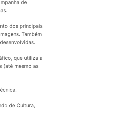
campanha de
nas.
nto dos principais
s imagens. Também
 desenvolvidas.
ico, que utiliza a
ns (até mesmo as
écnica.
ndo de Cultura,