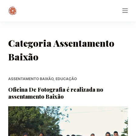
P
u
l
a
r
Categoria
Assentamento
p
Baixão
a
r
a
o
ASSENTAMENTO BAIXÃO
,
EDUCAÇÃO
c
Oficina De Fotografia é realizada no
o
assentamento Baixão
n
t
e
ú
d