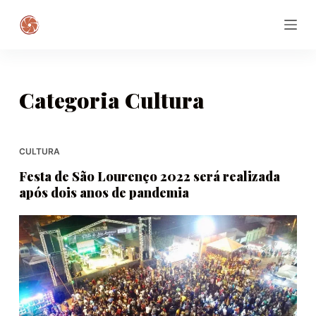
P
u
l
a
r
Categoria
Cultura
p
a
r
CULTURA
a
Festa de São Lourenço 2022 será realizada
o
após dois anos de pandemia
c
o
n
t
e
ú
d